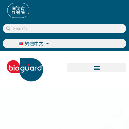
百衛合
作醫院
繁體中文