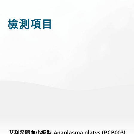
檢測項目​
艾利希體血小板型-Anaplasma platys (PCB003)