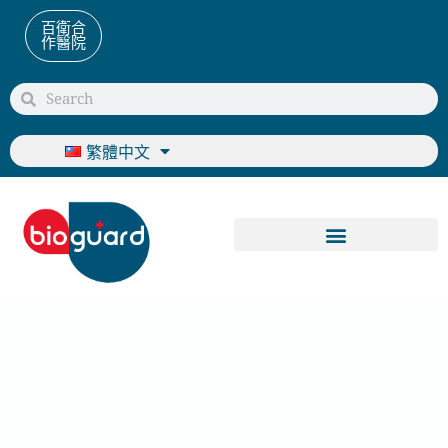
百衛合
作醫院
繁體中文